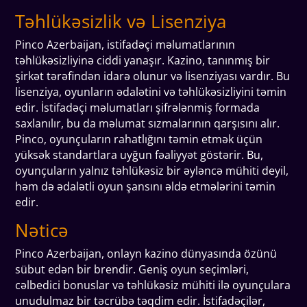
Təhlükəsizlik və Lisenziya
Pinco Azerbaijan, istifadəçi məlumatlarının
təhlükəsizliyinə ciddi yanaşır. Kazino, tanınmış bir
şirkət tərəfindən idarə olunur və lisenziyası vardır. Bu
lisenziya, oyunların ədalətini və təhlükəsizliyini təmin
edir. İstifadəçi məlumatları şifrələnmiş formada
saxlanılır, bu da məlumat sızmalarının qarşısını alır.
Pinco, oyunçuların rahatlığını təmin etmək üçün
yüksək standartlara uyğun fəaliyyət göstərir. Bu,
oyunçuların yalnız təhlükəsiz bir əyləncə mühiti deyil,
həm də ədalətli oyun şansını əldə etmələrini təmin
edir.
Nəticə
Pinco Azerbaijan, onlayn kazino dünyasında özünü
sübut edən bir brendir. Geniş oyun seçimləri,
cəlbedici bonuslar və təhlükəsiz mühiti ilə oyunçulara
unudulmaz bir təcrübə təqdim edir. İstifadəçilər,