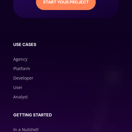
START YOUR PROJECT
USE CASES
Agency
Platform
Developer
User
Analyst
GETTING STARTED
In a Nutshell