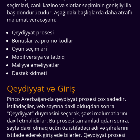
seçimləri, canlı kazino və slotlar seçiminin genişliyi ilə
baş döndürücüdür. Aşağıdakı başlıqlarda daha ətraflı
məlumat verəcəyəm:
Qeydiyyat prosesi
Bonuslar və promo kodlar
Oyun seçimləri
Mobil versiya və tətbiq
Maliyyə əməliyyatları
Dəstək xidməti
Qeydiyyat və Giriş
Pinco Azerbaijan-da qeydiyyat prosesi çox sadədir.
İstifadəçilər, veb saytına daxil olduqdan sonra
“Qeydiyyat” düyməsini seçərək, şəxsi məlumatlarını
daxil etməlidirlər. Bu prosesi tamamladıqdan sonra,
sayta daxil olmaq üçün öz istifadəçi adı və şifrələrini
istifadə edərək giriş edə bilərlər. Qeydiyyat prosesi