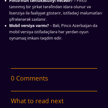
Pinco-nun təhlükəsizliyi necədir?
– Pinco
tanınmış bir şirkət tərəfindən idarə olunur və
lisenziya ilə fəaliyyət göstərir, istifadəçi məlumatları
şifrələnərək saxlanır.
Mobil versiya varmı?
– Bəli, Pinco Azerbaijan-da
mobil versiya istifadəçilərə hər yerdən oyun
oynamaq imkanı təqdim edir.
0 Comments
What to read next