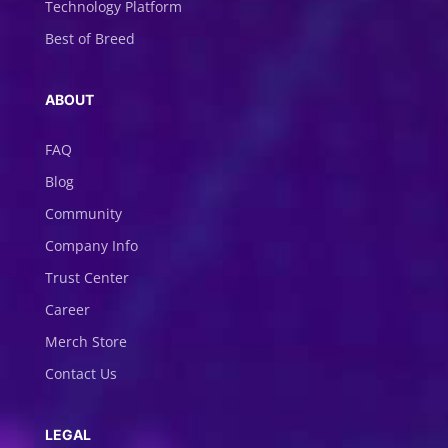
Technology Platform
Best of Breed
ABOUT
FAQ
Blog
Community
Company Info
Trust Center
Career
Merch Store
Contact Us
LEGAL